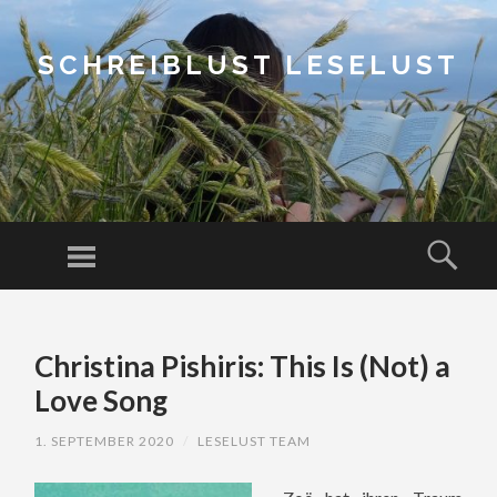
SCHREIBLUST LESELUST
Menu
Sear
SKIP
TO
Christina Pishiris: This Is (Not) a
CONTENT
Love Song
1. SEPTEMBER 2020
/
LESELUST TEAM