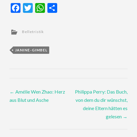
Facebook
Twitter
WhatsApp
Teilen
Belletristik
JANINE-GIMBEL
Post
←
Amélie Wen Zhao: Herz
Philippa Perry: Das Buch,
aus Blut und Asche
von dem du dir wünschst,
navigation
deine Eltern hätten es
gelesen
→