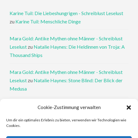
Karine Tuil: Die Liebeshungrigen - Schreiblust Leselust
zu
Karine Tuil: Menschliche Dinge
Mara Gold: Antike Mythen ohne Männer - Schreiblust
Leselust
zu
Natalie Haynes: Die Heldinnen von Troja: A
Thousand Ships
Mara Gold: Antike Mythen ohne Männer - Schreiblust
Leselust
zu
Natalie Haynes: Stone Blind: Der Blick der
Medusa
Philippa Perry: Die Therapeutin und ihre Mörder: Dr. Pat
Cookie-Zustimmung verwalten
Philipps und der tote Klient - Schreiblust Leselust
zu
Um dir ein optimales Erlebnis zu bieten, verwenden wir Technologien wie
Philippa Perry: Das Buch, von dem du dir wünschst, deine
Cookies.
Eltern hätten es gelesen