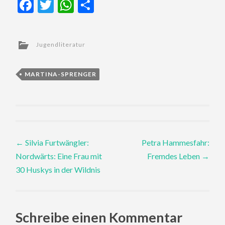
Facebook
Twitter
WhatsApp
Teilen
Jugendliteratur
MARTINA-SPRENGER
Post
←
Silvia Furtwängler:
Petra Hammesfahr:
Nordwärts: Eine Frau mit
Fremdes Leben
→
navigation
30 Huskys in der Wildnis
Schreibe einen Kommentar