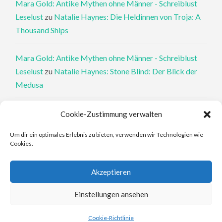
Mara Gold: Antike Mythen ohne Männer - Schreiblust
Leselust
zu
Natalie Haynes: Die Heldinnen von Troja: A
Thousand Ships
Mara Gold: Antike Mythen ohne Männer - Schreiblust
Leselust
zu
Natalie Haynes: Stone Blind: Der Blick der
Medusa
Philippa Perry: Die Therapeutin und ihre Mörder: Dr. Pat
Cookie-Zustimmung verwalten
Philipps und der tote Klient - Schreiblust Leselust
zu
Um dir ein optimales Erlebnis zu bieten, verwenden wir Technologien wie
Philippa Perry: Das Buch, von dem du dir wünschst, deine
Cookies.
Eltern hätten es gelesen
Akzeptieren
Elena Ferrante: An den Rändern - Schreiblust Leselust
zu
Elena Ferrante: Die Geschichte des verlorenen Kindes
Einstellungen ansehen
Cookie-Richtlinie