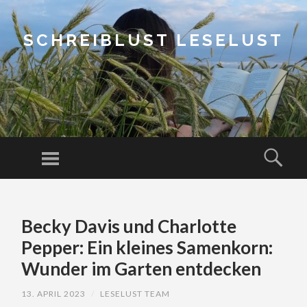
SCHREIBLUST LESELUST
Menu
Sear
SKIP
TO
Becky Davis und Charlotte
CONTENT
Pepper: Ein kleines Samenkorn:
Wunder im Garten entdecken
13. APRIL 2023
/
LESELUST TEAM