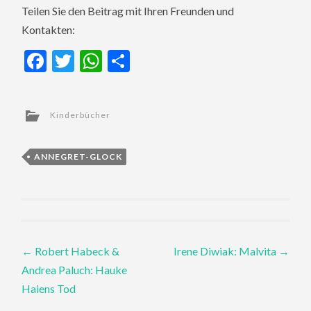
Teilen Sie den Beitrag mit Ihren Freunden und
Kontakten:
Facebook
Twitter
WhatsApp
Teilen
Kinderbücher
ANNEGRET-GLOCK
Post
←
Robert Habeck &
Irene Diwiak: Malvita
→
Andrea Paluch: Hauke
navigation
Haiens Tod