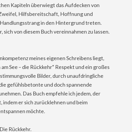
chen Kapiteln überwiegt das Aufdecken von
weifel, Hilfsbereitschaft, Hoffnung und
 Handlungsstrang in den Hintergrund treten.
r, sich von diesem Buch vereinnahmen zu lassen.
kompetenz meines eigenen Schreibens liegt,
ren am See – die Rückkehr“ Respekt und ein großes
h stimmungsvolle Bilder, durch unaufdringliche
die gefühlsbetonte und doch spannende
unehmen. Das Buch empfehle ich jedem, der
t, indem er sich zurücklehnen und beim
 entspannen möchte.
 Die Rückkehr.