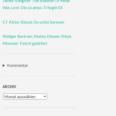
James Islington: The Shadow Of What
Was Lost: Die Licanius-Trilogie 01
S.T Abby: Blood: Du sollst bereuen
Rüdiger Bertram, Mateo Dineen: Ninas
Monster: Falsch geliefert
Kommentar
ARCHIV
Archiv