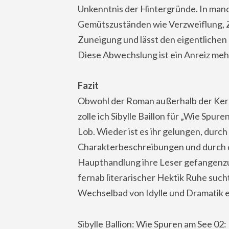
Unkenntnis der Hintergründe. In man
Gemütszuständen wie Verzweiflung, Z
Zuneigung und lässt den eigentlichen
Diese Abwechslung ist ein Anreiz meh
Fazit
Obwohl der Roman außerhalb der Kern
zolle ich Sibylle Baillon für „Wie Spu
Lob. Wieder ist es ihr gelungen, durc
Charakterbeschreibungen und durch 
Haupthandlung ihre Leser gefangenz
fernab literarischer Hektik Ruhe such
Wechselbad von Idylle und Dramatik
Sibylle Ballion: Wie Spuren am See 02: