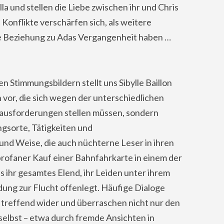
a und stellen die Liebe zwischen ihr und Chris
Konflikte verschärfen sich, als weitere
nge Beziehung zu Adas Vergangenheit haben …
en Stimmungsbildern stellt uns Sibylle Baillon
 vor, die sich wegen der unterschiedlichen
usforderungen stellen müssen, sondern
ngsorte, Tätigkeiten und
und Weise, die auch nüchterne Leser in ihren
profaner Kauf einer Bahnfahrkarte in einem der
s ihr gesamtes Elend, ihr Leiden unter ihrem
ung zur Flucht offenlegt. Häufige Dialoge
 treffend wider und überraschen nicht nur den
selbst – etwa durch fremde Ansichten in