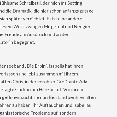
fühlsame Schreibstil, der mich ins Setting
nd die Dramatik, die hier schon anfangs zutage
e sich später verdichtet. Es ist eine andere
n diesem Werk zwingen Mitgefühl und Neugier
ie Freude am Ausdruck und an der
 Autorin begegnet.
enseeband „Die Erbin“. Isabella hat ihren
verlassen und lebt zusammen mit ihrem
ften Chris, in der von ihrer Großtante Ada
betagte Gudrun um Hilfe bittet. Vor ihrem
geflohen sucht sie nun Beistand bei ihrer alten
ahren zu haben. Ihr Auftauchen und Isabellas
ganisatorische Probleme auf, sondern