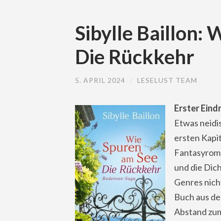
Sibylle Baillon:
Die Rückkehr
5. APRIL 2024
/
LESELUST TEAM
Erster Eind
Etwas neidi
ersten Kapit
Fantasyroma
und die Dic
Genres nicht
Buch aus der
Abstand zum