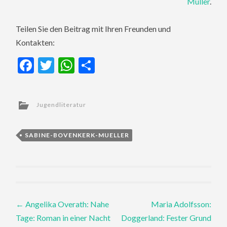
Müller
.
Teilen Sie den Beitrag mit Ihren Freunden und
Kontakten:
Facebook
Twitter
WhatsApp
Teilen
Jugendliteratur
SABINE-BOVENKERK-MUELLER
Post
←
Angelika Overath: Nahe
Maria Adolfsson:
Tage: Roman in einer Nacht
Doggerland: Fester Grund