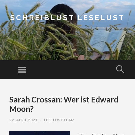
SCHREIBLUST LESELUST
Menu
Sear
SKIP
TO
Sarah Crossan: Wer ist Edward
CONTENT
Moon?
22. APRIL 2021
/
LESELUST TEAM