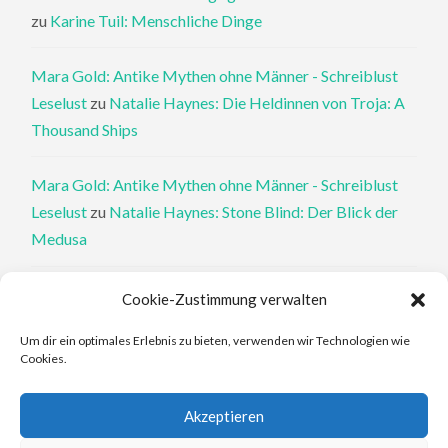
zu
Karine Tuil: Menschliche Dinge
Mara Gold: Antike Mythen ohne Männer - Schreiblust
Leselust
zu
Natalie Haynes: Die Heldinnen von Troja: A
Thousand Ships
Mara Gold: Antike Mythen ohne Männer - Schreiblust
Leselust
zu
Natalie Haynes: Stone Blind: Der Blick der
Medusa
Philippa Perry: Die Therapeutin und ihre Mörder: Dr. Pat
Cookie-Zustimmung verwalten
Philipps und der tote Klient - Schreiblust Leselust
zu
Um dir ein optimales Erlebnis zu bieten, verwenden wir Technologien wie
Philippa Perry: Das Buch, von dem du dir wünschst, deine
Cookies.
Eltern hätten es gelesen
Akzeptieren
Elena Ferrante: An den Rändern - Schreiblust Leselust
zu