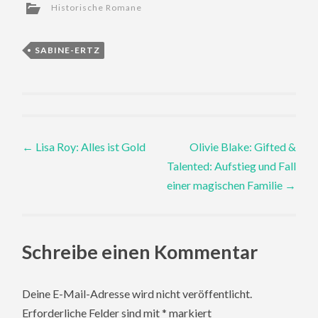
Historische Romane
SABINE-ERTZ
Post
←
Lisa Roy: Alles ist Gold
Olivie Blake: Gifted &
Talented: Aufstieg und Fall
navigation
einer magischen Familie
→
Schreibe einen Kommentar
Deine E-Mail-Adresse wird nicht veröffentlicht.
Erforderliche Felder sind mit
*
markiert