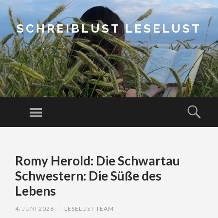
SCHREIBLUST LESELUST
Menu
Sear
SKIP
TO
Romy Herold: Die Schwartau
CONTENT
Schwestern: Die Süße des
Lebens
4. JUNI 2026
/
LESELUST TEAM