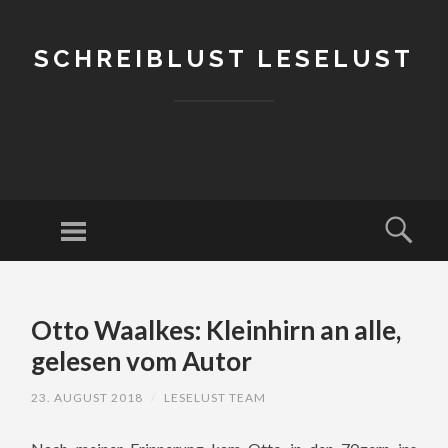
SCHREIBLUST LESELUST
Menu
Sear
SKIP
TO
Otto Waalkes: Kleinhirn an alle,
CONTENT
gelesen vom Autor
23. AUGUST 2018
/
LESELUST TEAM