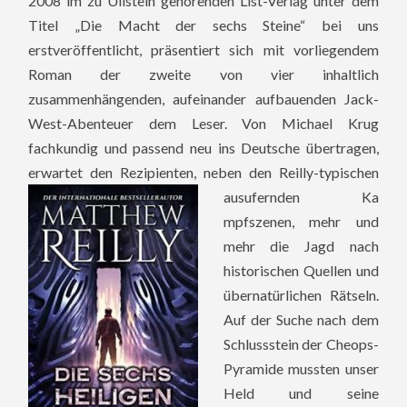
2008 im zu Ullstein gehörenden List-Verlag unter dem
Titel „Die Macht der sechs Steine“ bei uns
erstveröffentlicht, präsentiert sich mit vorliegendem
Roman der zweite von vier inhaltlich
zusammenhängenden, aufeinander aufbauenden Jack-
West-Abenteuer dem Leser. Von Michael Krug
fachkundig und passend neu ins Deutsche übertragen,
erwartet den Rezipienten, neben den Reilly-typischen
ausufernden Ka
mpfszenen, mehr und
mehr die Jagd nach
historischen Quellen und
übernatürlichen Rätseln.
Auf der Suche nach dem
Schlussstein der Cheops-
Pyramide mussten unser
Held und seine