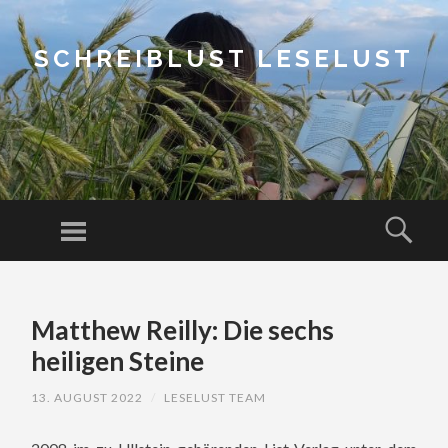
SCHREIBLUST LESELUST
Menu
Sear
SKIP
TO
Matthew Reilly: Die sechs
CONTENT
heiligen Steine
13. AUGUST 2022
/
LESELUST TEAM