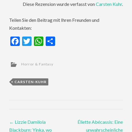
Diese Rezension wurde verfasst von
Carsten Kuhr
.
Teilen Sie den Beitrag mit Ihren Freunden und
Kontakten:
Facebook
Twitter
WhatsApp
Teilen
Horror & Fantasy
CARSTEN-KUHR
Post
←
Lizzie Damilola
Éliette Abécassis: Eine
Blackburn: Yinka, wo
unwahrscheinliche