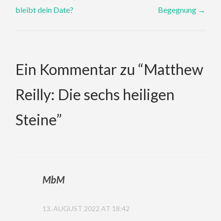
navigation
bleibt dein Date?
Begegnung
→
Ein Kommentar zu “
Matthew
Reilly: Die sechs heiligen
Steine
”
MbM
13. AUGUST 2022 AT 18:42