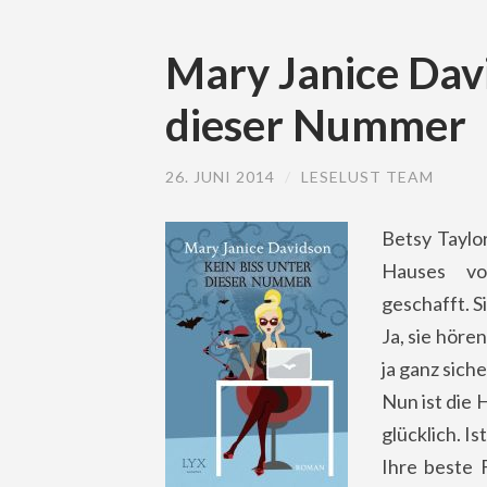
Mary Janice Davi
dieser Nummer
26. JUNI 2014
/
LESELUST TEAM
Betsy Taylo
Hauses vo
geschafft. S
Ja, sie höre
ja ganz sich
Nun ist die 
glücklich. Is
Ihre beste F