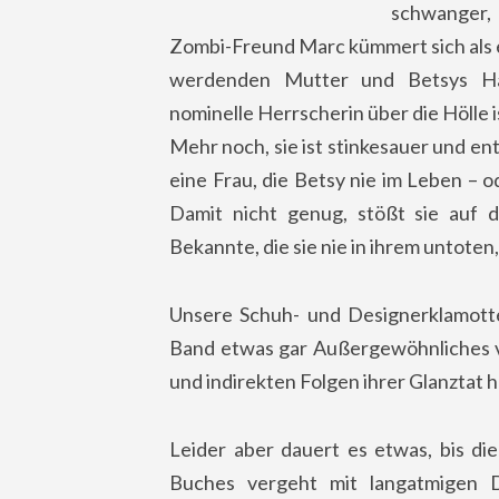
schwanger, 
Zombi-Freund Marc kümmert sich als 
werdenden Mutter und Betsys Hal
nominelle Herrscherin über die Hölle is
Mehr noch, sie ist stinkesauer und ent
eine Frau, die Betsy nie im Leben – o
Damit nicht genug, stößt sie auf 
Bekannte, die sie nie in ihrem untot
Unsere Schuh- und Designerklamotte
Band etwas gar Außergewöhnliches vol
und indirekten Folgen ihrer Glanztat
Leider aber dauert es etwas, bis di
Buches vergeht mit langatmigen Di