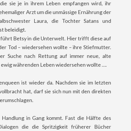
die sie je in ihrem Leben empfangen wird, ihr
ehemaliger Arzt um die unmässige Ernährung der
bschwester Laura, die Tochter Satans und
t beleidigt.
führt Betsy in die Unterwelt. Hier trifft diese auf
der Tod – wiedersehen wollte – ihre Stiefmutter.
der Suche nach Rettung auf immer neue, alte
en, ewig währenden Leben wiedersehen wollte ….
nqueen ist wieder da. Nachdem sie im letzten
lbracht hat, darf sie sich nun mit den direkten
 herumschlagen.
e Handlung in Gang kommt. Fast die Hälfte des
alogen die die Spritzigkeit früherer Bücher