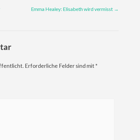
r
Emma Healey: Elisabeth wird vermisst
→
tar
fentlicht.
Erforderliche Felder sind mit
*