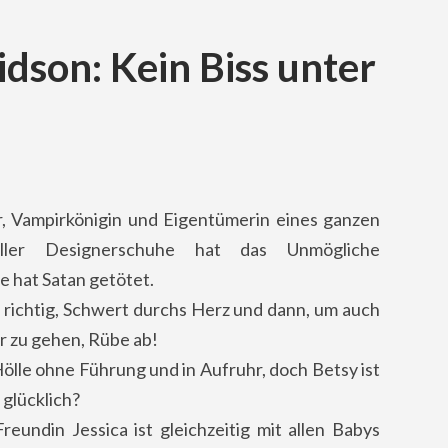
dson: Kein Biss unter
r, Vampirkönigin und Eigentümerin eines ganzen
ller Designerschuhe hat das Unmögliche
ie hat Satan getötet.
n richtig, Schwert durchs Herz und dann, um auch
er zu gehen, Rübe ab!
Hölle ohne Führung und in Aufruhr, doch Betsy ist
t glücklich?
reundin Jessica ist gleichzeitig mit allen Babys