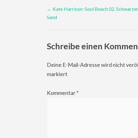
Post
←
Kate Harrison: Soul Beach 02. Schwarze
Sand
navigation
Schreibe einen Kommen
Deine E-Mail-Adresse wird nicht veröf
markiert
Kommentar
*