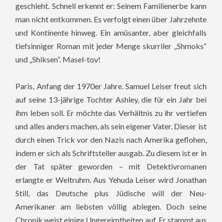
geschieht. Schnell erkennt er: Seinem Familienerbe kann
man nicht entkommen. Es verfolgt einen über Jahrzehnte
und Kontinente hinweg. Ein amüsanter, aber gleichfalls
tiefsinniger Roman mit jeder Menge skurriler „Shmoks“
und „Shiksen“. Masel-tov!
Paris, Anfang der 1970er Jahre. Samuel Leiser freut sich
auf seine 13-jährige Tochter Ashley, die für ein Jahr bei
ihm leben soll. Er möchte das Verhältnis zu ihr vertiefen
und alles anders machen, als sein eigener Vater. Dieser ist
durch einen Trick vor den Nazis nach Amerika geflohen,
indem er sich als Schriftsteller ausgab. Zu diesem ist er in
der Tat später geworden – mit Detektivromanen
erlangte er Weltruhm. Aus Yehuda Leiser wird Jonathan
Still, das Deutsche plus Jüdische will der Neu-
Amerikaner am liebsten völlig ablegen.
Doch seine
Chronik weist einige Ungereimtheiten auf. Er stammt aus