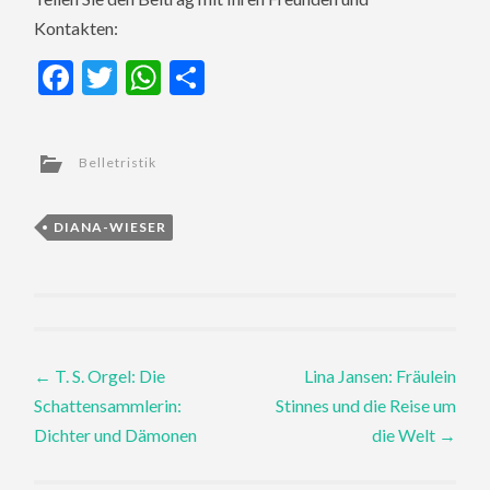
Kontakten:
Facebook
Twitter
WhatsApp
Teilen
Belletristik
DIANA-WIESER
Post
←
T. S. Orgel: Die
Lina Jansen: Fräulein
Schattensammlerin:
Stinnes und die Reise um
navigation
Dichter und Dämonen
die Welt
→