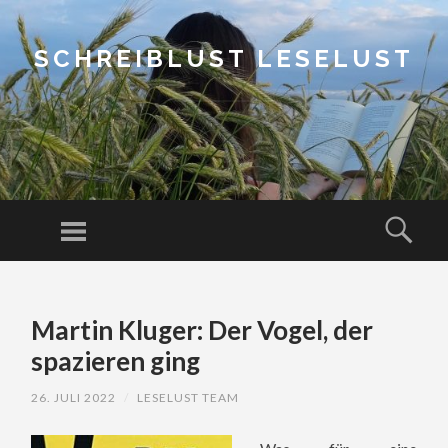
SCHREIBLUST LESELUST
Menu
Sear
SKIP
TO
Martin Kluger: Der Vogel, der
CONTENT
spazieren ging
26. JULI 2022
/
LESELUST TEAM