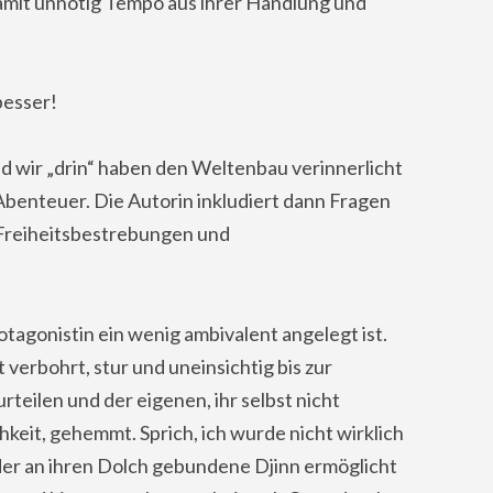
mit unnötig Tempo aus ihrer Handlung und
besser!
d wir „drin“ haben den Weltenbau verinnerlicht
Abenteuer. Die Autorin inkludiert dann Fragen
Freiheitsbestrebungen und
otagonistin ein wenig ambivalent angelegt ist.
t verbohrt, stur und uneinsichtig bis zur
teilen und der eigenen, ihr selbst nicht
keit, gehemmt. Sprich, ich wurde nicht wirklich
er an ihren Dolch gebundene Djinn ermöglicht