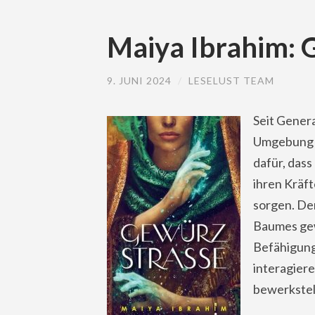
Maiya Ibrahim: 
9. JUNI 2024
/
LESELUST TEAM
Seit Gener
Umgebung v
dafür, dass
ihren Kräf
sorgen. De
Baumes gew
Befähigung
interagiere
bewerkstel