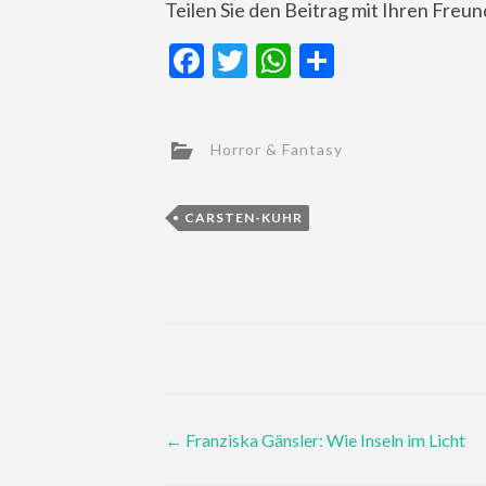
Teilen Sie den Beitrag mit Ihren Freu
Facebook
Twitter
WhatsApp
Teilen
Horror & Fantasy
CARSTEN-KUHR
Post
←
Franziska Gänsler: Wie Inseln im Licht