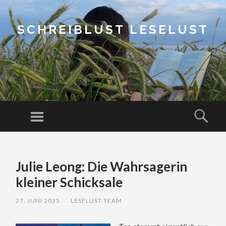
SCHREIBLUST LESELUST
Menu
Sear
SKIP
TO
Julie Leong: Die Wahrsagerin
CONTENT
kleiner Schicksale
27. JUNI 2025
/
LESELUST TEAM