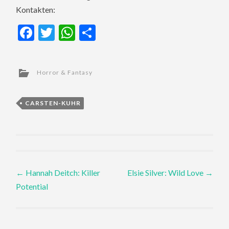
Kontakten:
Facebook
Twitter
WhatsApp
Teilen
Horror & Fantasy
CARSTEN-KUHR
Post
←
Hannah Deitch: Killer
Elsie Silver: Wild Love
→
Potential
navigation