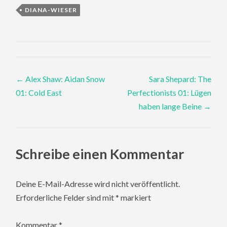
DIANA-WIESER
Post
←
Alex Shaw: Aidan Snow
Sara Shepard: The
01: Cold East
Perfectionists 01: Lügen
navigation
haben lange Beine
→
Schreibe einen Kommentar
Deine E-Mail-Adresse wird nicht veröffentlicht.
Erforderliche Felder sind mit
*
markiert
Kommentar
*