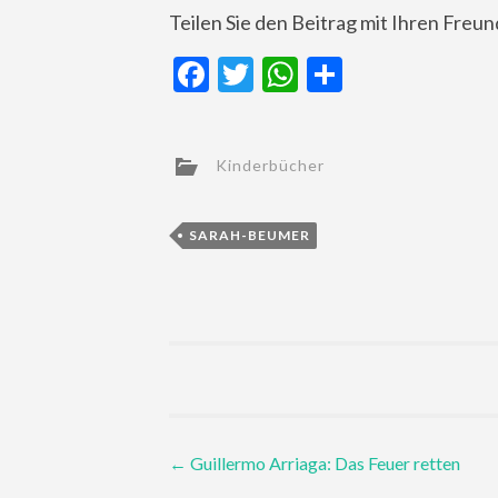
Teilen Sie den Beitrag mit Ihren Freu
Facebook
Twitter
WhatsApp
Teilen
Kinderbücher
SARAH-BEUMER
Post
←
Guillermo Arriaga: Das Feuer retten