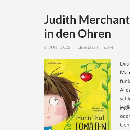
Judith Merchant
in den Ohren
6. JUNI 2022
/
LESELUST TEAM
Das 
Mam
funk
Alle
schl
jegl
oder
Gehö