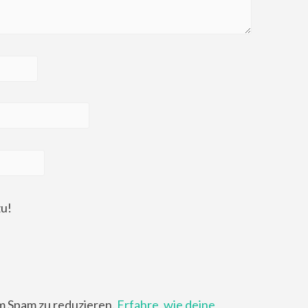
zu!
m Spam zu reduzieren.
Erfahre, wie deine