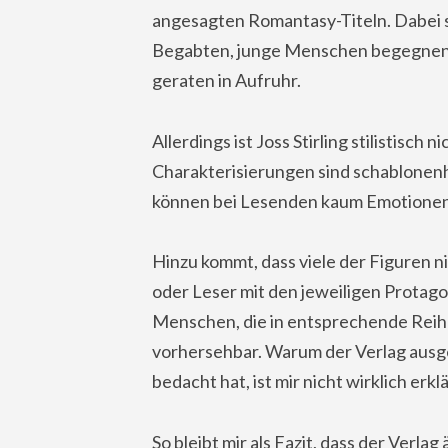
angesagten Romantasy-Titeln. Dabei 
Begabten, junge Menschen begegnen s
geraten in Aufruhr.
Allerdings ist Joss Stirling stilistisch
Charakterisierungen sind schablonenh
können bei Lesenden kaum Emotionen
Hinzu kommt, dass viele der Figuren ni
oder Leser mit den jeweiligen Protagon
Menschen, die in entsprechende Reih
vorhersehbar. Warum der Verlag ausg
bedacht hat, ist mir nicht wirklich erklä
So bleibt mir als Fazit, dass der Verlag