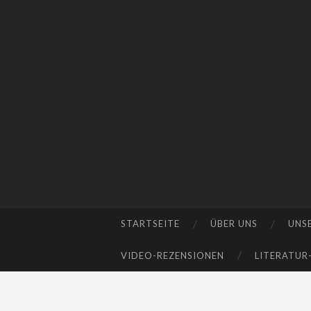
STARTSEITE
ÜBER UNS
UNS
SKIP
TO
VIDEO-REZENSIONEN
LITERATUR
CONTENT