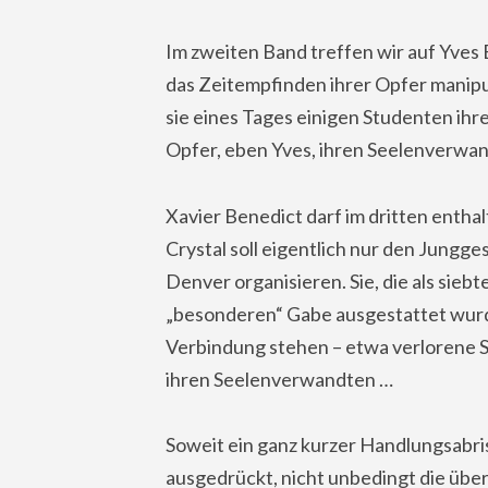
Im zweiten Band treffen wir auf Yves 
das Zeitempfinden ihrer Opfer manipul
sie eines Tages einigen Studenten ihre 
Opfer, eben Yves, ihren Seelenverwa
Xavier Benedict darf im dritten entha
Crystal soll eigentlich nur den Jungg
Denver organisieren. Sie, die als siebt
„besonderen“ Gabe ausgestattet wurd
Verbindung stehen – etwa verlorene Sch
ihren Seelenverwandten …
Soweit ein ganz kurzer Handlungsabriss
ausgedrückt, nicht unbedingt die übe