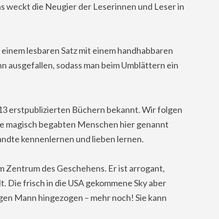
 weckt die Neugier der Leserinnen und Leser in
in einem lesbaren Satz mit einem handhabbaren
n ausgefallen, sodass man beim Umblättern ein
013 erstpublizierten Büchern bekannt. Wir folgen
die magisch begabten Menschen hier genannt
andte kennenlernen und lieben lernen.
im Zentrum des Geschehens. Er ist arrogant,
lt. Die frisch in die USA gekommene Sky aber
ngen Mann hingezogen – mehr noch! Sie kann