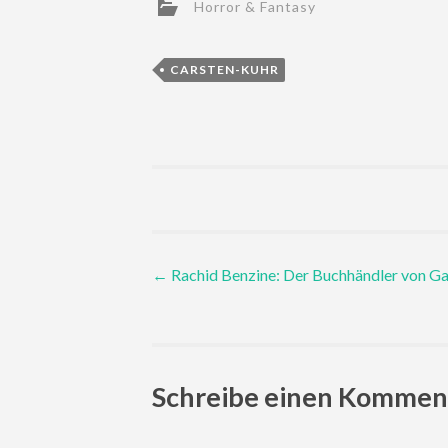
Horror & Fantasy
CARSTEN-KUHR
Post
←
Rachid Benzine: Der Buchhändler von G
navigation
Schreibe einen Kommen