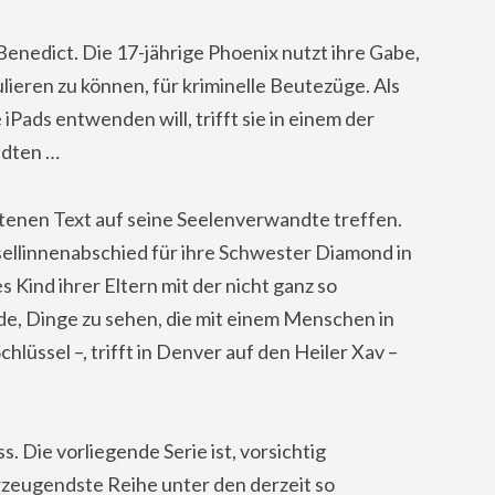
Benedict. Die 17-jährige Phoenix nutzt ihre Gabe,
ieren zu können, für kriminelle Beutezüge. Als
iPads entwenden will, trifft sie in einem der
ndten …
ltenen Text auf seine Seelenverwandte treffen.
esellinnenabschied für ihre Schwester Diamond in
es Kind ihrer Eltern mit der nicht ganz so
e, Dinge zu sehen, die mit einem Menschen in
lüssel –, trifft in Denver auf den Heiler Xav –
. Die vorliegende Serie ist, vorsichtig
rzeugendste Reihe unter den derzeit so