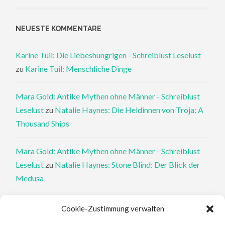
NEUESTE KOMMENTARE
Karine Tuil: Die Liebeshungrigen - Schreiblust Leselust
zu
Karine Tuil: Menschliche Dinge
Mara Gold: Antike Mythen ohne Männer - Schreiblust
Leselust
zu
Natalie Haynes: Die Heldinnen von Troja: A
Thousand Ships
Mara Gold: Antike Mythen ohne Männer - Schreiblust
Leselust
zu
Natalie Haynes: Stone Blind: Der Blick der
Medusa
Philippa Perry: Die Therapeutin und ihre Mörder: Dr. Pat
Cookie-Zustimmung verwalten
Philipps und der tote Klient - Schreiblust Leselust
zu