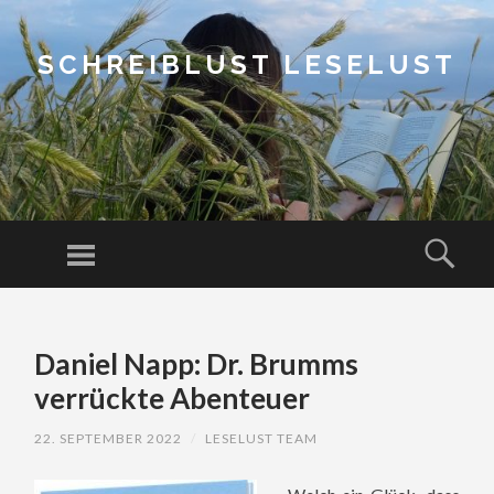
SCHREIBLUST LESELUST
Menu
Sear
SKIP
TO
Daniel Napp: Dr. Brumms
CONTENT
verrückte Abenteuer
22. SEPTEMBER 2022
/
LESELUST TEAM