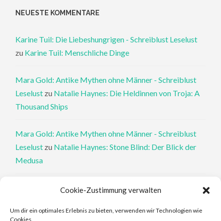
NEUESTE KOMMENTARE
Karine Tuil: Die Liebeshungrigen - Schreiblust Leselust
zu
Karine Tuil: Menschliche Dinge
Mara Gold: Antike Mythen ohne Männer - Schreiblust
Leselust
zu
Natalie Haynes: Die Heldinnen von Troja: A
Thousand Ships
Mara Gold: Antike Mythen ohne Männer - Schreiblust
Leselust
zu
Natalie Haynes: Stone Blind: Der Blick der
Medusa
Philippa Perry: Die Therapeutin und ihre Mörder: Dr. Pat
Cookie-Zustimmung verwalten
Philipps und der tote Klient - Schreiblust Leselust
zu
Um dir ein optimales Erlebnis zu bieten, verwenden wir Technologien wie
Philippa Perry: Das Buch, von dem du dir wünschst, deine
Cookies.