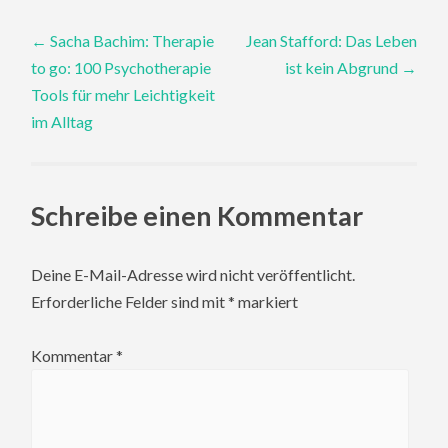
Post
←
Sacha Bachim: Therapie
Jean Stafford: Das Leben
to go: 100 Psychotherapie
ist kein Abgrund
→
navigation
Tools für mehr Leichtigkeit
im Alltag
Schreibe einen Kommentar
Deine E-Mail-Adresse wird nicht veröffentlicht.
Erforderliche Felder sind mit
*
markiert
Kommentar
*