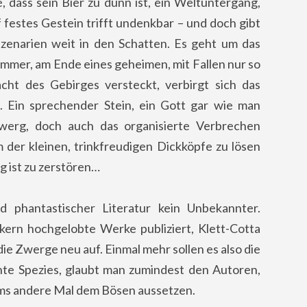
, dass sein Bier zu dünn ist, ein Weltuntergang,
f festes Gestein trifft undenkbar – und doch gibt
rszenarien weit in den Schatten. Es geht um das
ammer, am Ende eines geheimen, mit Fallen nur so
cht des Gebirges versteckt,
verbirgt sich das
 Ein sprechender Stein, ein Gott gar wie man
szwerg, doch auch das organisierte Verbrechen
 der kleinen, trinkfreudigen Dickköpfe zu lösen
g ist zu zerstören…
d phantastischer Literatur kein Unbekannter.
tikern hochgelobte Werke publiziert, Klett-Cotta
ie Zwerge neu auf. Einmal mehr sollen es also die
hte Spezies, glaubt man zumindest den Autoren,
ums andere Mal dem Bösen aussetzen.