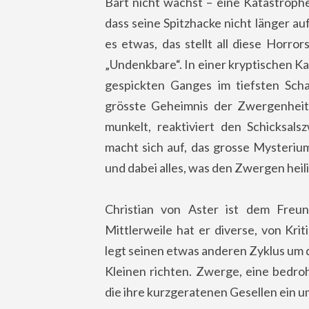
Bart nicht wächst – eine Katastrophe
dass seine Spitzhacke nicht länger au
es etwas, das stellt all diese Horro
„Undenkbare“. In einer kryptischen K
gespickten Ganges im tiefsten Scha
grösste Geheimnis der Zwergenheit.
munkelt, reaktiviert den Schicksal
macht sich auf, das grosse Mysterium
und dabei alles, was den Zwergen heili
Christian von Aster ist dem Freun
Mittlerweile hat er diverse, von Kri
legt seinen etwas anderen Zyklus um d
Kleinen richten. Zwerge, eine bedro
die ihre kurzgeratenen Gesellen ein 