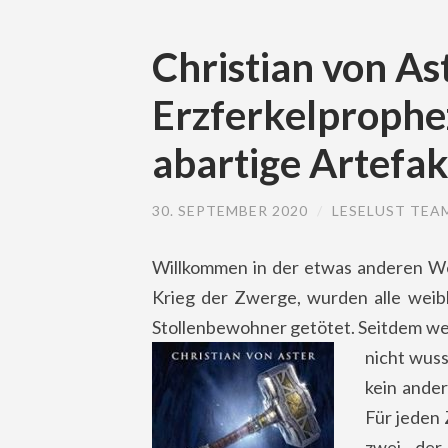
Christian von As
Erzferkelprophe
abartige Artefak
30. SEPTEMBER 2020
/
LESELUST TEA
Willkommen in der etwas anderen Wel
Krieg der Zwerge, wurden alle weibl
Stollenbewohner getötet. Seitdem werd
nicht wuss
kein ander
Für jeden 
zwei der