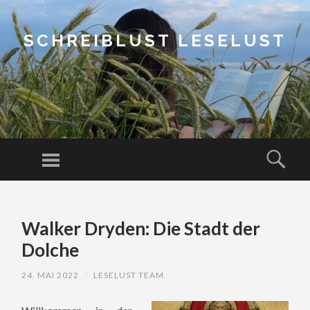
SCHREIBLUST LESELUST
Menu
Sear
SKIP
TO
Walker Dryden: Die Stadt der
CONTENT
Dolche
24. MAI 2022
/
LESELUST TEAM