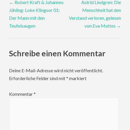
←
Robert Kraft & Johannes
Astrid Lindgren: Die
Jühling: Loke Klingsor 01:
Menschheit hat den
navigation
Der Mann mit den
Verstand verloren, gelesen
Teufelsaugen
von Eva Mattes
→
Schreibe einen Kommentar
Deine E-Mail-Adresse wird nicht veröffentlicht.
Erforderliche Felder sind mit
*
markiert
Kommentar
*