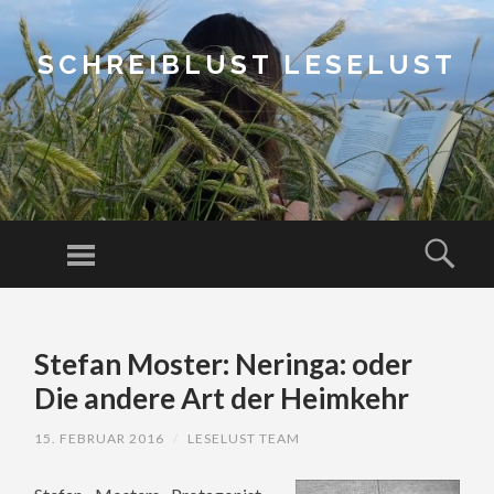
SCHREIBLUST LESELUST
Menu
Sear
SKIP
TO
Stefan Moster: Neringa: oder
CONTENT
Die andere Art der Heimkehr
15. FEBRUAR 2016
/
LESELUST TEAM