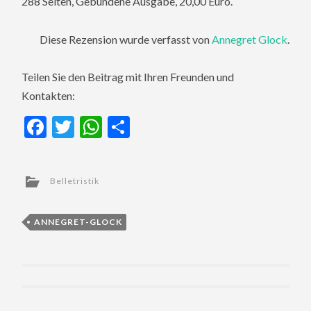
288 Seiten, Gebundene Ausgabe, 20,00 Euro.
Diese Rezension wurde verfasst von
Annegret Glock
.
Teilen Sie den Beitrag mit Ihren Freunden und
Kontakten:
Facebook
Twitter
WhatsApp
Teilen
Belletristik
ANNEGRET-GLOCK
Post