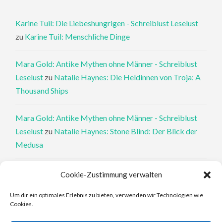
Karine Tuil: Die Liebeshungrigen - Schreiblust Leselust
zu
Karine Tuil: Menschliche Dinge
Mara Gold: Antike Mythen ohne Männer - Schreiblust
Leselust
zu
Natalie Haynes: Die Heldinnen von Troja: A
Thousand Ships
Mara Gold: Antike Mythen ohne Männer - Schreiblust
Leselust
zu
Natalie Haynes: Stone Blind: Der Blick der
Medusa
Philippa Perry: Die Therapeutin und ihre Mörder: Dr. Pat
Cookie-Zustimmung verwalten
Philipps und der tote Klient - Schreiblust Leselust
zu
Um dir ein optimales Erlebnis zu bieten, verwenden wir Technologien wie
Philippa Perry: Das Buch, von dem du dir wünschst, deine
Cookies.
Eltern hätten es gelesen