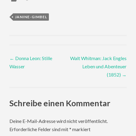
JANINE-GIMBEL
Post
←
Donna Leon: Stille
Walt Whitman: Jack Engles
Wasser
Leben und Abenteuer
navigation
(1852)
→
Schreibe einen Kommentar
Deine E-Mail-Adresse wird nicht veröffentlicht.
Erforderliche Felder sind mit
*
markiert