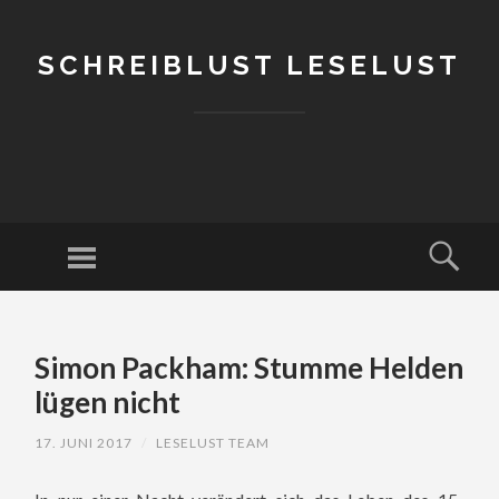
SCHREIBLUST LESELUST
Menu
Sear
SKIP
TO
Simon Packham: Stumme Helden
CONTENT
lügen nicht
17. JUNI 2017
/
LESELUST TEAM