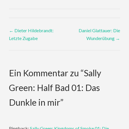
Post
←
Dieter Hildebrandt:
Daniel Glattauer: Die
Letzte Zugabe
Wunderübung
→
navigation
Ein Kommentar zu “
Sally
Green: Half Bad 01: Das
Dunkle in mir
”
Pingback:
Sally Green: Kingdoms of Smoke 01: Die