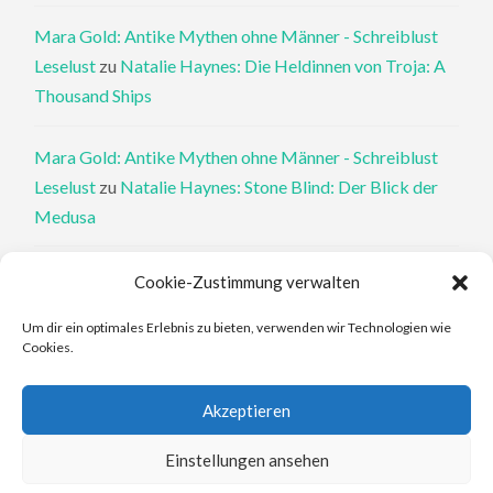
Mara Gold: Antike Mythen ohne Männer - Schreiblust
Leselust
zu
Natalie Haynes: Die Heldinnen von Troja: A
Thousand Ships
Mara Gold: Antike Mythen ohne Männer - Schreiblust
Leselust
zu
Natalie Haynes: Stone Blind: Der Blick der
Medusa
Philippa Perry: Die Therapeutin und ihre Mörder: Dr. Pat
Cookie-Zustimmung verwalten
Philipps und der tote Klient - Schreiblust Leselust
zu
Um dir ein optimales Erlebnis zu bieten, verwenden wir Technologien wie
Philippa Perry: Das Buch, von dem du dir wünschst, deine
Cookies.
Eltern hätten es gelesen
Akzeptieren
Elena Ferrante: An den Rändern - Schreiblust Leselust
zu
Elena Ferrante: Die Geschichte des verlorenen Kindes
Einstellungen ansehen