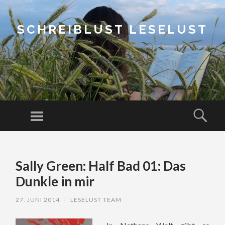
SCHREIBLUST LESELUST
Menu
Sear
SKIP
TO
Sally Green: Half Bad 01: Das
CONTENT
Dunkle in mir
27. JUNI 2014
/
LESELUST TEAM