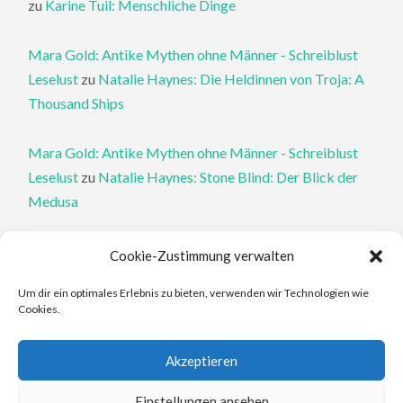
zu
Karine Tuil: Menschliche Dinge
Mara Gold: Antike Mythen ohne Männer - Schreiblust
Leselust
zu
Natalie Haynes: Die Heldinnen von Troja: A
Thousand Ships
Mara Gold: Antike Mythen ohne Männer - Schreiblust
Leselust
zu
Natalie Haynes: Stone Blind: Der Blick der
Medusa
Philippa Perry: Die Therapeutin und ihre Mörder: Dr. Pat
Cookie-Zustimmung verwalten
Philipps und der tote Klient - Schreiblust Leselust
zu
Um dir ein optimales Erlebnis zu bieten, verwenden wir Technologien wie
Philippa Perry: Das Buch, von dem du dir wünschst, deine
Cookies.
Eltern hätten es gelesen
Akzeptieren
Elena Ferrante: An den Rändern - Schreiblust Leselust
zu
Elena Ferrante: Die Geschichte des verlorenen Kindes
Einstellungen ansehen