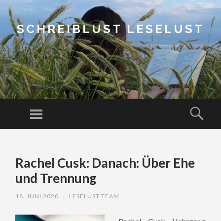
SCHREIBLUST LESELUST
Menu
Sear
SKIP
TO
Rachel Cusk: Danach: Über Ehe
CONTENT
und Trennung
18. JUNI 2020
/
LESELUST TEAM