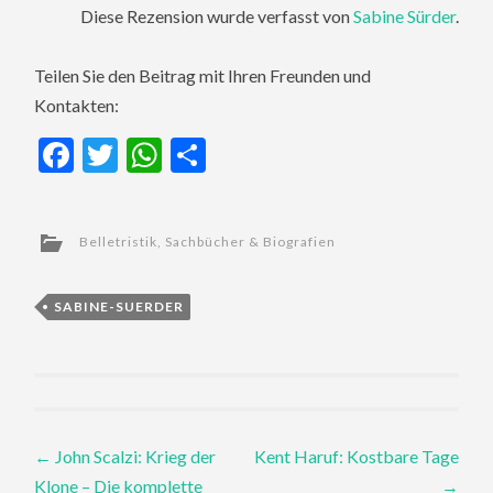
Diese Rezension wurde verfasst von
Sabine Sürder
.
Teilen Sie den Beitrag mit Ihren Freunden und
Kontakten:
Facebook
Twitter
WhatsApp
Teilen
Belletristik
,
Sachbücher & Biografien
SABINE-SUERDER
Post
←
John Scalzi: Krieg der
Kent Haruf: Kostbare Tage
Klone – Die komplette
→