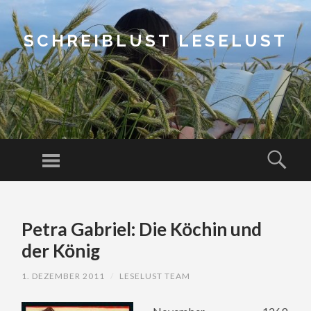
SCHREIBLUST LESELUST
Menu
Sear
SKIP
TO
Petra Gabriel: Die Köchin und
CONTENT
der König
1. DEZEMBER 2011
/
LESELUST TEAM