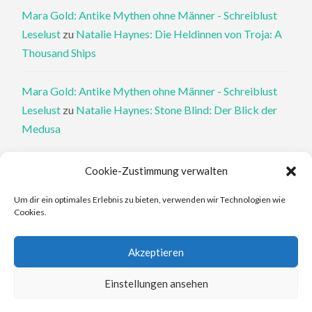
Mara Gold: Antike Mythen ohne Männer - Schreiblust
Leselust
zu
Natalie Haynes: Die Heldinnen von Troja: A
Thousand Ships
Mara Gold: Antike Mythen ohne Männer - Schreiblust
Leselust
zu
Natalie Haynes: Stone Blind: Der Blick der
Medusa
Philippa Perry: Die Therapeutin und ihre Mörder: Dr. Pat
Cookie-Zustimmung verwalten
Philipps und der tote Klient - Schreiblust Leselust
zu
Um dir ein optimales Erlebnis zu bieten, verwenden wir Technologien wie
Philippa Perry: Das Buch, von dem du dir wünschst, deine
Cookies.
Eltern hätten es gelesen
Akzeptieren
Elena Ferrante: An den Rändern - Schreiblust Leselust
zu
Elena Ferrante: Die Geschichte des verlorenen Kindes
Einstellungen ansehen