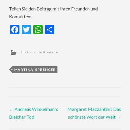
Teilen Sie den Beitrag mit Ihren Freunden und
Kontakten:
Facebook
Twitter
WhatsApp
Teilen
Historische Romane
MARTINA-SPRENGER
Post
←
Andreas Winkelmann:
Margaret Mazzantini : Das
Bleicher Tod
schönste Wort der Welt
→
navigation