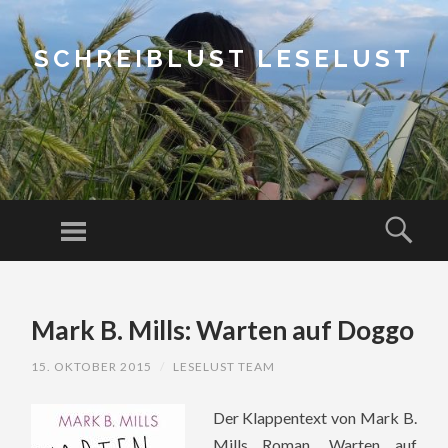
SCHREIBLUST LESELUST
Menu
Sear
SKIP
TO
Mark B. Mills: Warten auf Doggo
CONTENT
15. OKTOBER 2015
/
LESELUST TEAM
Der Klappentext von Mark B.
Mills Roman „Warten auf