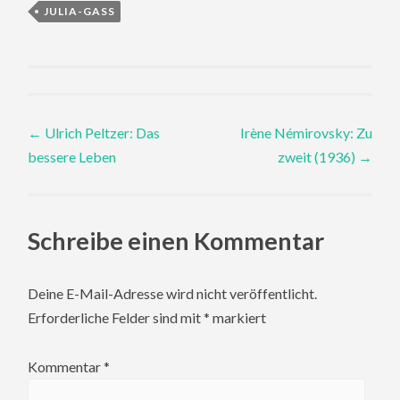
JULIA-GASS
Post
←
Ulrich Peltzer: Das
Irène Némirovsky: Zu
bessere Leben
zweit (1936)
→
navigation
Schreibe einen Kommentar
Deine E-Mail-Adresse wird nicht veröffentlicht.
Erforderliche Felder sind mit
*
markiert
Kommentar
*