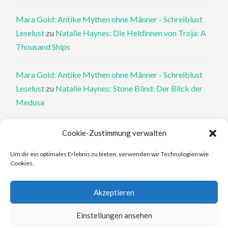
Mara Gold: Antike Mythen ohne Männer - Schreiblust
Leselust
zu
Natalie Haynes: Die Heldinnen von Troja: A
Thousand Ships
Mara Gold: Antike Mythen ohne Männer - Schreiblust
Leselust
zu
Natalie Haynes: Stone Blind: Der Blick der
Medusa
Philippa Perry: Die Therapeutin und ihre Mörder: Dr. Pat
Cookie-Zustimmung verwalten
Philipps und der tote Klient - Schreiblust Leselust
zu
Um dir ein optimales Erlebnis zu bieten, verwenden wir Technologien wie
Philippa Perry: Das Buch, von dem du dir wünschst, deine
Cookies.
Eltern hätten es gelesen
Akzeptieren
Elena Ferrante: An den Rändern - Schreiblust Leselust
zu
Elena Ferrante: Die Geschichte des verlorenen Kindes
Einstellungen ansehen