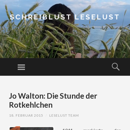
SCHREIBLUST LESELUST
Menu
Sear
SKIP
TO
Jo Walton: Die Stunde der
CONTENT
Rotkehlchen
18. FEBRUAR 2015
/
LESELUST TEAM