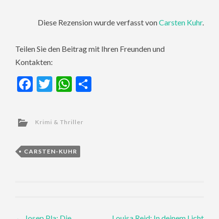
Diese Rezension wurde verfasst von
Carsten Kuhr
.
Teilen Sie den Beitrag mit Ihren Freunden und
Kontakten:
Facebook
Twitter
WhatsApp
Teilen
Krimi & Thriller
CARSTEN-KUHR
Post
←
Josep Pla: Die
Louisa Reid: In deinem Licht