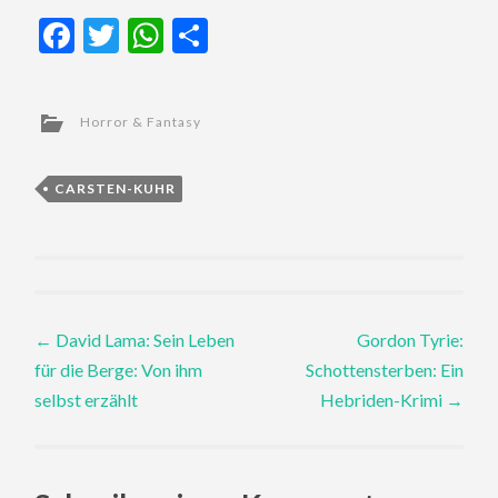
Facebook
Twitter
WhatsApp
Teilen
Horror & Fantasy
CARSTEN-KUHR
Post
←
David Lama: Sein Leben
Gordon Tyrie:
für die Berge: Von ihm
Schottensterben: Ein
navigation
selbst erzählt
Hebriden-Krimi
→