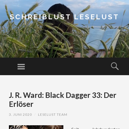
SCHREIBLUST LESELUST
Menu
Sear
SKIP
TO
J. R. Ward: Black Dagger 33: Der
CONTENT
Erlöser
3. JUNI 2020
/
LESELUST TEAM