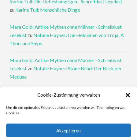
Karine Tuil: Die Liebeshungrigen - Schreiblust Leselust
zu
Karine Tuil: Menschliche Dinge
Mara Gold: Antike Mythen ohne Männer - Schreiblust
Leselust
zu
Natalie Haynes: Die Heldinnen von Troja: A
Thousand Ships
Mara Gold: Antike Mythen ohne Männer - Schreiblust
Leselust
zu
Natalie Haynes: Stone Blind: Der Blick der
Medusa
Philippa Perry: Die Therapeutin und ihre Mörder: Dr. Pat
Cookie-Zustimmung verwalten
Philipps und der tote Klient - Schreiblust Leselust
zu
Um dir ein optimales Erlebnis zu bieten, verwenden wir Technologien wie
Philippa Perry: Das Buch, von dem du dir wünschst, deine
Cookies.
Eltern hätten es gelesen
Akzeptieren
Elena Ferrante: An den Rändern - Schreiblust Leselust
zu