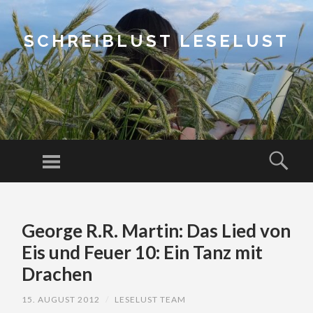
SCHREIBLUST LESELUST
Menu
Sear
SKIP
TO
George R.R. Martin: Das Lied von
CONTENT
Eis und Feuer 10: Ein Tanz mit
Drachen
15. AUGUST 2012
/
LESELUST TEAM