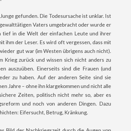
 Junge gefunden. Die Todesursache ist unklar. Ist
s gewalttätigen Vaters umgebracht oder wurde er
tief in die Welt der einfachen Leute und ihrer
t ihm der Leser. Es wird oft vergessen, dass mit
 wieder gut war (im Westen übrigens auch nicht).
 Krieg zurück und wissen sich nicht anders zu
ien auszuüben.
Einerseits sind die Frauen (und
der zu haben. Auf der anderen Seite sind sie
hen Jahre – ohne ihn klargekommen und nicht alle
nsichere Zeiten, politisch nicht mehr so, aber es
gsreform und noch von anderen Dingen. Dazu
ichten: Eifersucht, Betrug, Kränkung.
hes Bild der Nachkriegszeit durch die Augen von