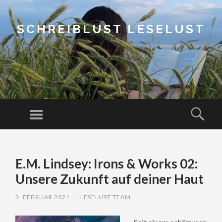
SCHREIBLUST LESELUST
Menu
Sear
SKIP
TO
E.M. Lindsey: Irons & Works 02:
CONTENT
Unsere Zukunft auf deiner Haut
3. FEBRUAR 2021
/
LESELUST TEAM