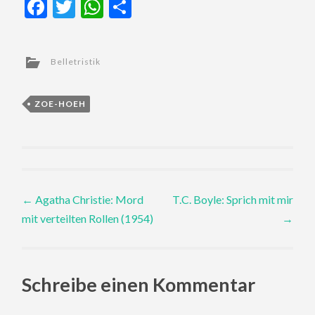
Facebook
Twitter
WhatsApp
Teilen
Belletristik
ZOE-HOEH
Post
←
Agatha Christie: Mord
T.C. Boyle: Sprich mit mir
mit verteilten Rollen (1954)
→
navigation
Schreibe einen Kommentar