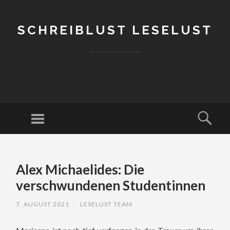
SCHREIBLUST LESELUST
Menu
Sear
SKIP
TO
Alex Michaelides: Die
CONTENT
verschwundenen Studentinnen
7. AUGUST 2021
/
LESELUST TEAM