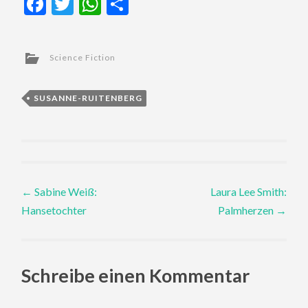
Facebook
Twitter
WhatsApp
Teilen
Science Fiction
SUSANNE-RUITENBERG
Post
←
Sabine Weiß:
Laura Lee Smith:
Hansetochter
Palmherzen
→
navigation
Schreibe einen Kommentar