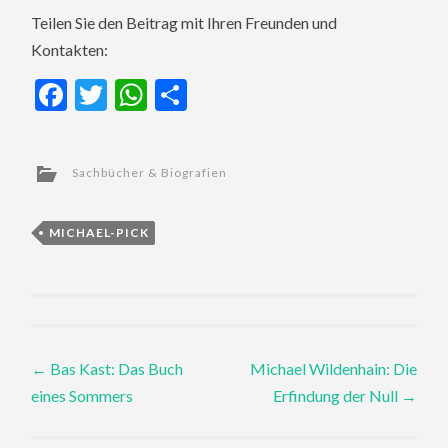
Teilen Sie den Beitrag mit Ihren Freunden und
Kontakten:
Facebook
Twitter
WhatsApp
Teilen
Sachbücher & Biografien
MICHAEL-PICK
Post
←
Bas Kast: Das Buch
Michael Wildenhain: Die
eines Sommers
Erfindung der Null
→
navigation