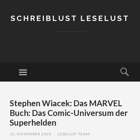
SCHREIBLUST LESELUST
Menu
Sear
SKIP
TO
Stephen Wiacek: Das MARVEL
CONTENT
Buch: Das Comic-Universum der
Superhelden
12. NOVEMBER 2020
/
LESELUST TEAM