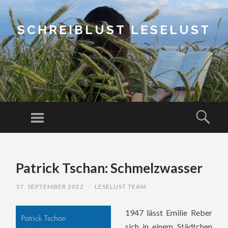
SCHREIBLUST LESELUST
Menu
Sear
SKIP
TO
Patrick Tschan: Schmelzwasser
CONTENT
17. SEPTEMBER 2022
/
LESELUST TEAM
1947 lässt Emilie Reber
sich in einem Städtchen