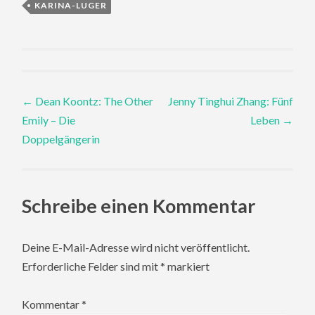
KARINA-LUGER
Post
←
Dean Koontz: The Other
Jenny Tinghui Zhang: Fünf
Emily – Die
Leben
→
navigation
Doppelgängerin
Schreibe einen Kommentar
Deine E-Mail-Adresse wird nicht veröffentlicht.
Erforderliche Felder sind mit
*
markiert
Kommentar
*