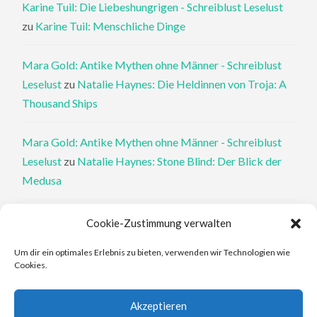
Karine Tuil: Die Liebeshungrigen - Schreiblust Leselust
zu
Karine Tuil: Menschliche Dinge
Mara Gold: Antike Mythen ohne Männer - Schreiblust
Leselust
zu
Natalie Haynes: Die Heldinnen von Troja: A
Thousand Ships
Mara Gold: Antike Mythen ohne Männer - Schreiblust
Leselust
zu
Natalie Haynes: Stone Blind: Der Blick der
Medusa
Philippa Perry: Die Therapeutin und ihre Mörder: Dr. Pat
Cookie-Zustimmung verwalten
Philipps und der tote Klient - Schreiblust Leselust
zu
Um dir ein optimales Erlebnis zu bieten, verwenden wir Technologien wie
Philippa Perry: Das Buch, von dem du dir wünschst, deine
Cookies.
Eltern hätten es gelesen
Akzeptieren
Elena Ferrante: An den Rändern - Schreiblust Leselust
zu