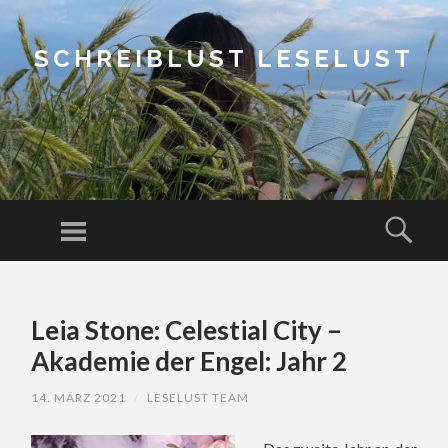
SCHREIBLUST LESELUST
Menu
Sear
SKIP
TO
Leia Stone: Celestial City –
CONTENT
Akademie der Engel: Jahr 2
14. MÄRZ 2021
/
LESELUST TEAM