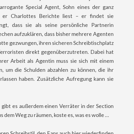
rrogante Special Agent, Sohn eines der ganz
er Charlottes Berichte liest – er findet sie
ngt, dass sie als seine persönliche Partnerin
brechen aufzuklären, dass bisher mehrere Agenten
otte gezwungen, ihren sicheren Schreibtischplatz
erroristen direkt gegenüberzutreten. Dabei hat
er Arbeit als Agentin muss sie sich mit einem
n, um die Schulden abzahlen zu können, die ihr
rlassen haben. Zusätzliche Aufregung kann sie
, gibt es außerdem einen Verräter in der Section
aus dem Weg zu räumen, koste es, was es wolle …
ren Schreibstil, den Fans auch hier wiederfinden