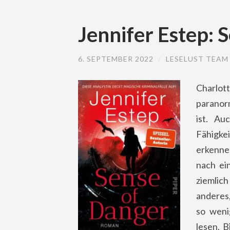
Jennifer Estep: 
6. SEPTEMBER 2022
/
LESELUST TEAM
Charlott
paranor
ist. Au
Fähigke
erkennen
nach ein
ziemlich
anderes,
so wenig
lesen. B