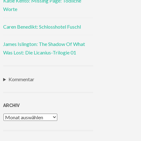
Katie Kento: Missing Page: Tödliche
Worte
Caren Benedikt: Schlosshotel Fuschl
James Islington: The Shadow Of What
Was Lost: Die Licanius-Trilogie 01
Kommentar
ARCHIV
Archiv