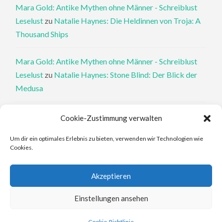
Mara Gold: Antike Mythen ohne Männer - Schreiblust
Leselust
zu
Natalie Haynes: Die Heldinnen von Troja: A
Thousand Ships
Mara Gold: Antike Mythen ohne Männer - Schreiblust
Leselust
zu
Natalie Haynes: Stone Blind: Der Blick der
Medusa
Philippa Perry: Die Therapeutin und ihre Mörder: Dr. Pat
Cookie-Zustimmung verwalten
Philipps und der tote Klient - Schreiblust Leselust
zu
Um dir ein optimales Erlebnis zu bieten, verwenden wir Technologien wie
Philippa Perry: Das Buch, von dem du dir wünschst, deine
Cookies.
Eltern hätten es gelesen
Akzeptieren
Elena Ferrante: An den Rändern - Schreiblust Leselust
zu
Elena Ferrante: Die Geschichte des verlorenen Kindes
Einstellungen ansehen
Cookie-Richtlinie