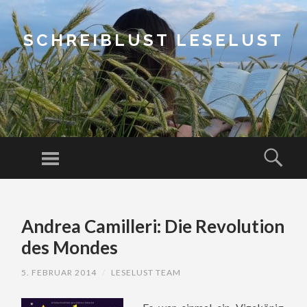
SCHREIBLUST LESELUST
Menu
Sear
SKIP
TO
Andrea Camilleri: Die Revolution
CONTENT
des Mondes
5. FEBRUAR 2014
/
LESELUST TEAM