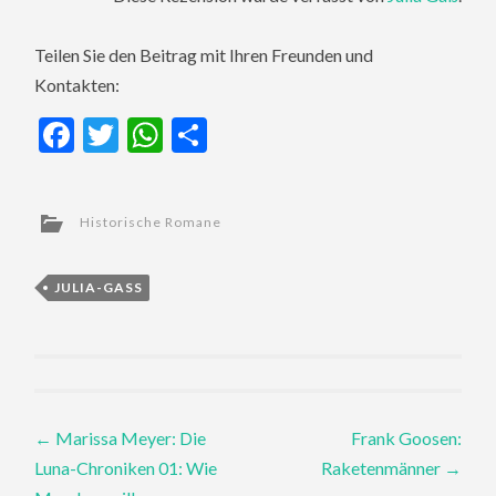
Teilen Sie den Beitrag mit Ihren Freunden und
Kontakten:
Facebook
Twitter
WhatsApp
Teilen
Historische Romane
JULIA-GASS
Post
←
Marissa Meyer: Die
Frank Goosen:
Luna-Chroniken 01: Wie
Raketenmänner
→
navigation