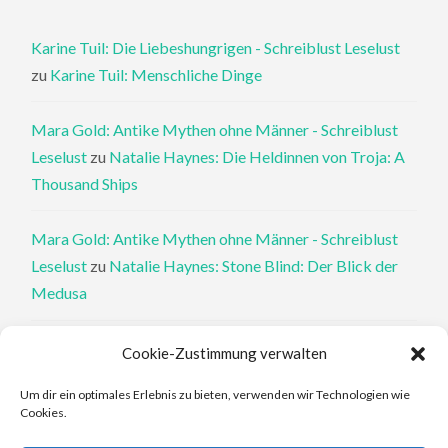
Karine Tuil: Die Liebeshungrigen - Schreiblust Leselust
zu
Karine Tuil: Menschliche Dinge
Mara Gold: Antike Mythen ohne Männer - Schreiblust
Leselust
zu
Natalie Haynes: Die Heldinnen von Troja: A
Thousand Ships
Mara Gold: Antike Mythen ohne Männer - Schreiblust
Leselust
zu
Natalie Haynes: Stone Blind: Der Blick der
Medusa
Philippa Perry: Die Therapeutin und ihre Mörder: Dr. Pat
Cookie-Zustimmung verwalten
Philipps und der tote Klient - Schreiblust Leselust
zu
Um dir ein optimales Erlebnis zu bieten, verwenden wir Technologien wie
Philippa Perry: Das Buch, von dem du dir wünschst, deine
Cookies.
Eltern hätten es gelesen