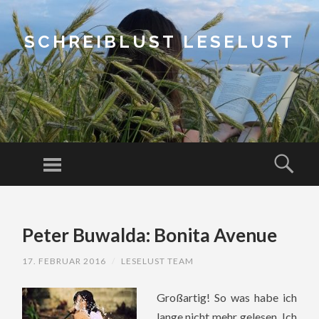
SCHREIBLUST LESELUST
Menu
Sear
SKIP
TO
Peter Buwalda: Bonita Avenue
CONTENT
17. FEBRUAR 2016
/
LESELUST TEAM
Großartig! So was habe ich
lange nicht mehr gelesen. Ich