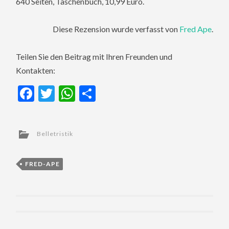
640 Seiten, Taschenbuch, 10,99 Euro.
Diese Rezension wurde verfasst von
Fred Ape
.
Teilen Sie den Beitrag mit Ihren Freunden und
Kontakten:
Facebook
Twitter
WhatsApp
Teilen
Belletristik
FRED-APE
Post