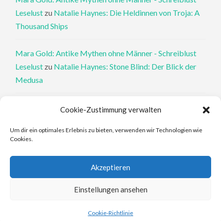
Leselust
zu
Natalie Haynes: Die Heldinnen von Troja: A
Thousand Ships
Mara Gold: Antike Mythen ohne Männer - Schreiblust
Leselust
zu
Natalie Haynes: Stone Blind: Der Blick der
Medusa
Philippa Perry: Die Therapeutin und ihre Mörder: Dr. Pat
Cookie-Zustimmung verwalten
Philipps und der tote Klient - Schreiblust Leselust
zu
Um dir ein optimales Erlebnis zu bieten, verwenden wir Technologien wie
Philippa Perry: Das Buch, von dem du dir wünschst, deine
Cookies.
Eltern hätten es gelesen
Akzeptieren
Elena Ferrante: An den Rändern - Schreiblust Leselust
zu
Elena Ferrante: Die Geschichte des verlorenen Kindes
Einstellungen ansehen
Cookie-Richtlinie