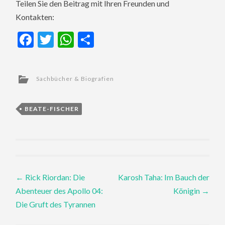
Teilen Sie den Beitrag mit Ihren Freunden und
Kontakten:
Facebook
Twitter
WhatsApp
Teilen
Sachbücher & Biografien
BEATE-FISCHER
Post
←
Rick Riordan: Die
Karosh Taha: Im Bauch der
Abenteuer des Apollo 04:
Königin
→
navigation
Die Gruft des Tyrannen