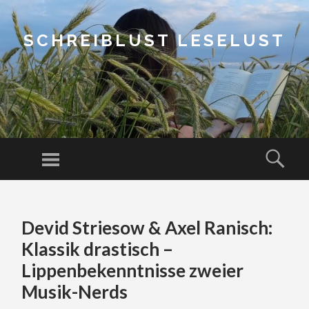
SCHREIBLUST LESELUST
Menu
Sear
SKIP
TO
Devid Striesow & Axel Ranisch:
CONTENT
Klassik drastisch –
Lippenbekenntnisse zweier
Musik-Nerds